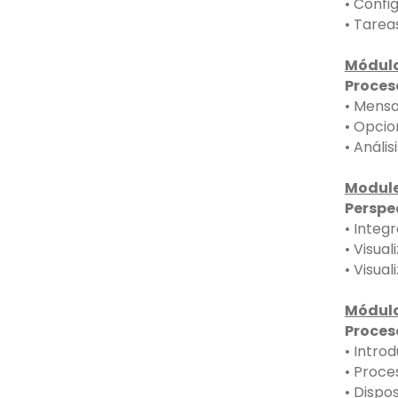
• Confi
• Tarea
Módulo
Proces
• Mensa
• Opcio
• Análi
Module
Perspe
• Integ
• Visua
• Visua
Módulo
Proces
• Intro
• Proce
• Dispo