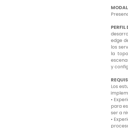
MODAL
Presenc
PERFIL
desarro
edge de
los ser
la topo
escenar
y confi
REQUIS
Los est
impleme
• Exper
para es
ser a ni
• Exper
procesa