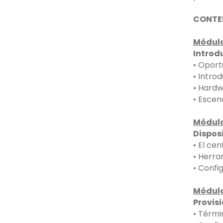
CONTE
Módulo
Introdu
• Oport
• Intro
• Hardw
• Escen
Módulo
Dispos
• El cen
• Herra
• Confi
Módulo
Provisi
• Térmi