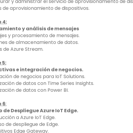
gurar y administrar el servicio de aprovisionamiento de dis
s de aprovisionamiento de dispositivos.
 4:
amiento y análisis de mensajes
jes y procesamiento de mensajes.
nes de almacenamiento de datos.
sis de Azure Stream.
 5:
ctivas e integración de negocios.
ración de negocios para IoT Solutions.
lización de datos con Time Series Insights.
lización de datos con Power BI.
 6
:
o de Despliegue Azure IoT Edge.
ducción a Azure IoT Edge.
so de despliegue de Edge.
sitivos Edge Gateway.