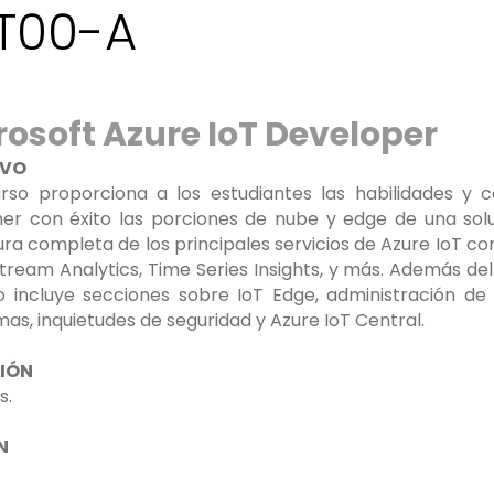
T00-A
rosoft Azure IoT Developer
IVO
rso proporciona a los estudiantes las habilidades y 
r con éxito las porciones de nube y edge de una soluc
ra completa de los principales servicios de Azure IoT com
tream Analytics, Time Series Insights, y más. Además del
o incluye secciones sobre IoT Edge, administración de 
as, inquietudes de seguridad y Azure IoT Central.
IÓN
s.
N