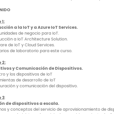
NIDO
 1:
cción a la IoT y a Azure IoT Services.
unidades de negocio para IoT.
ducción a IoT Architecture Solution.
are de IoT y Cloud Services.
arios de laboratorio para este curso.
 2:
itivos y Comunicación de Dispositivos.
tro y los dispositivos de IoT
mientas de desarrollo de IoT
guración y comunicación del dispositivo.
 3
:
ón de dispositivos a escala.
nos y conceptos del servicio de aprovisionamiento de disp