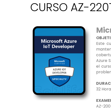
CURSO AZ-220
Mic
OBJET
Este cu
mantene
cobertu
Azure S
el curs
problem
DURAC
32 Hora
EXAME
AZ-200