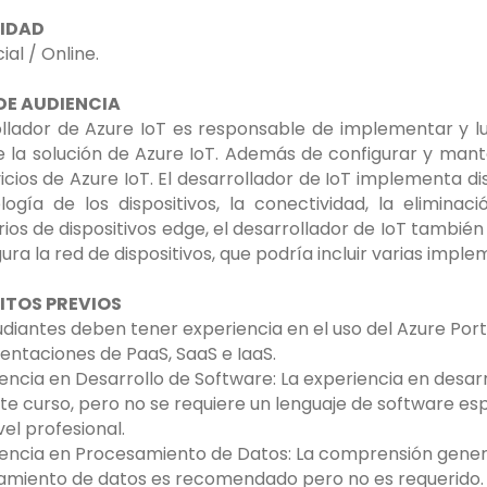
IDAD
ial / Online.
 DE AUDIENCIA
llador de Azure IoT es responsable de implementar y 
 la solución de Azure IoT. Además de configurar y mante
vicios de Azure IoT. El desarrollador de IoT implementa d
logía de los dispositivos, la conectividad, la eliminac
ios de dispositivos edge, el desarrollador de IoT tambi
gura la red de dispositivos, que podría incluir varias im
ITOS PREVIOS
udiantes deben tener experiencia en el uso del Azure Por
ntaciones de PaaS, SaaS e IaaS.
iencia en Desarrollo de Software: La experiencia en desarr
te curso, pero no se requiere un lenguaje de software espe
vel profesional.
iencia en Procesamiento de Datos: La comprensión gene
miento de datos es recomendado pero no es requerido.