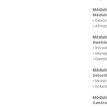
Módulo
Módulo
• Desar
• Almac
Módulo
Gestión
• Introd
• Maneja
• Gestió
Módulo
Solució
• Monit
• Soluc
Módulo
Centro